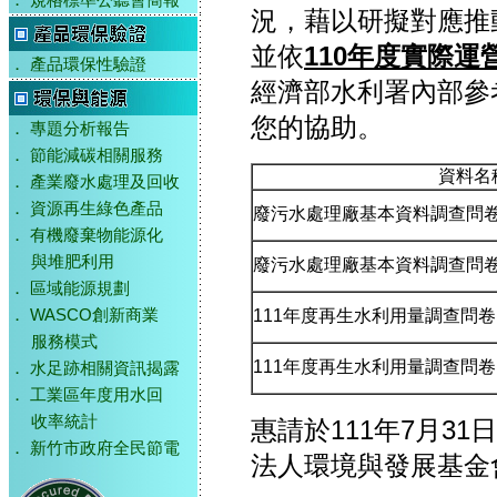
．
規格標準公聽會簡報
況，藉以研擬對應推
並依
110年度實際運
．
產品環保性驗證
經濟部水利署內部參
您的協助。
．
專題分析報告
．
節能減碳相關服務
資料名
．
產業廢水處理及回收
．
資源再生綠色產品
廢污水處理廠基本資料調查問卷
．
有機廢棄物能源化
與堆肥利用
廢污水處理廠基本資料調查問卷
．
區域能源規劃
111年度再生水利用量調查問卷
．
WASCO創新商業
服務模式
111年度再生水利用量調查問卷
．
水足跡相關資訊揭露
．
工業區年度用水回
收率統計
惠請於111年7月31
．
新竹市政府全民節電
法人環境與發展基金