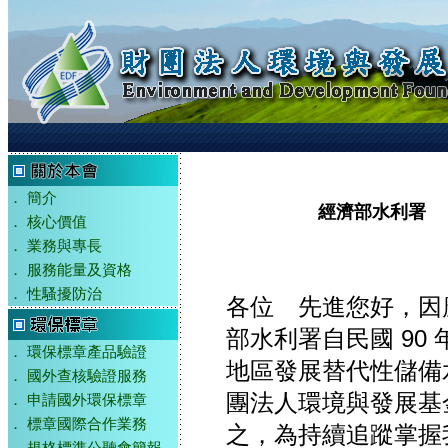
．
簡介
經濟部水利署 
．
核心價值
．
業務與專長
．
服務能量及資格
．
性騷擾防治
各位 先進您好，因
部水利署自民國 90
．
環保標章產品驗證
地區發展替代性儲備
．
國外查核驗證服務
團法人環境與發展基
．
申請國外環保標章
．
標章國際合作業務
之，為持續追蹤掌握