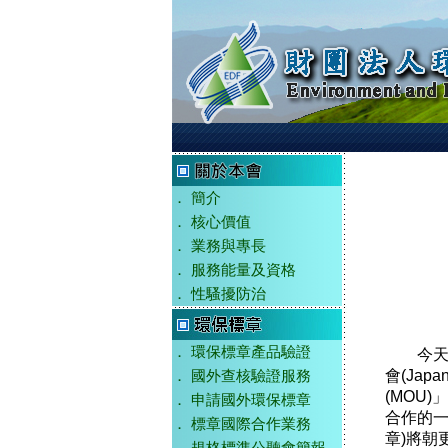
．
簡介
．
核心價值
．
業務與專長
．
服務能量及資格
．
性騷擾防治
．
環保標章產品驗證
今天很
會(Japa
．
國外查核驗證服務
(MOU
．
申請國外環保標章
合作的一個
．
標章國際合作業務
章)將朝