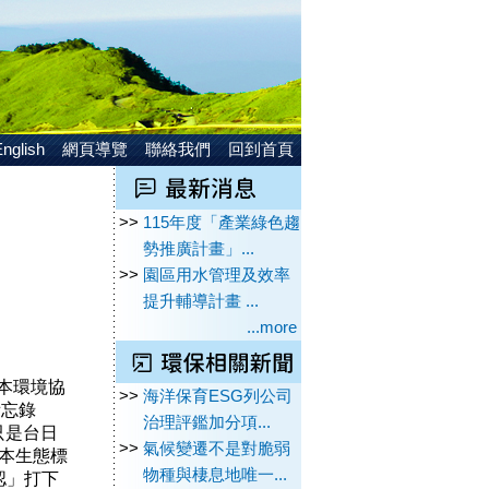
nglish
網頁導覽
聯絡我們
回到首頁
>>
115年度「產業綠色趨
勢推廣計畫」...
>>
園區用水管理及效率
提升輔導計畫 ...
...more
本環境協
>>
海洋保育ESG列公司
解備忘錄
治理評鑑加分項...
只是台日
>>
氣候變遷不是對脆弱
(日本生態標
物種與棲息地唯一...
認」打下