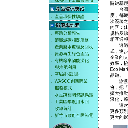
．
規格標準公聽會簡報
關鍵基
台灣與
度，都
．
產品環保性驗證
次簽署
內容：(
規格及驗
．
專題分析報告
相互通報
．
節能減碳相關服務
透過這
．
產業廢水處理及回收
式，逐
．
資源再生綠色產品
企業的
．
有機廢棄物能源化
效率，協
與堆肥利用
Eco 
．
區域能源規劃
品鏈。
謝燕儒
．
WASCO創新商業
會，把
服務模式
擴大推
．
水足跡相關資訊揭露
深化，
．
工業區年度用水回
這次簽署
收率統計
更多類
．
新竹市政府全民節電
更大的