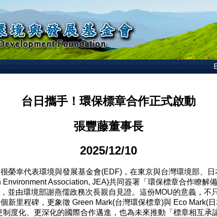
E
台日攜手！環保標章合作正式啟動
張豐藤董事長
2025/12/10
榮幸代表環境與發展基金會(EDF)，在東京與台灣環境部、日
n Environment Association, JEA)共同簽署「環保標章合作瞭
)」，並由環境部謝燕儒政務次長親自見證。這份MOU的意義，不
新里程碑，更象徵 Green Mark(台灣環保標章)與 Eco Mark
更制度化、更深化的國際合作邁進，也為未來推動「標章相互承