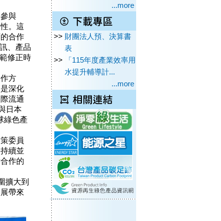
...more
參與
要性。這
下的合作
>>
財團法人預、決算書
資訊、產品
表
規範修正時
>>
「115年度產業效率用
水提升輔導計...
作方
...more
次是深化
國際流通
 與日本
球綠色產
策委員
將持續並
章合作的
圍擴大到
發展帶來