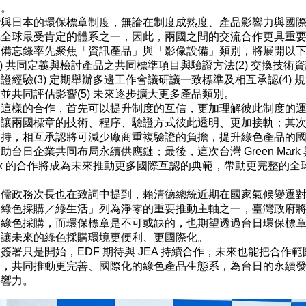
礎。
日本的環保標章制度，無論在制度成熟度、產品影響力與國際
屬全球最受肯定的體系之一，因此，兩國之間的交流合作更具重
之備忘錄率先聚焦「資訊產品」與「影像設備」類別，將展開以
1) 共同定義與檢討產品之共同標準項目與驗證方法(2) 交換技術
證經驗(3) 定期舉辦多邊工作會議研議一致標準及相互承認(4) 
並共同評估影響(5) 未來逐步擴大更多產品類別。
樣的合作，首先可以提升制度的互信，更加理解彼此制度的運
步讓兩國標章的技術、程序、驗證方式彼此透明、更加接軌；其
支持，相互承認將可減少廠商重複驗證的負擔，提升綠色產品的
助台日企業共同布局永續供應鏈；最後，這次台灣 Green Mark
Mark 的合作將成為未來推動更多國際互認的典範，帶動更完整的全
政務次長也在致詞中提到，賴清德總統近期在國家氣候變遷對
「綠色採購／綠生活」列為淨零的重要推動主軸之一，臺灣政府
動綠色採購，而環保標章是不可或缺的，也期望透過台日環保標
將讓未來的綠色採購環境更便利、更國際化。
只是開始，EDF 期待與 JEA 持續合作，未來也能把合作範
別，共同推動更完善、國際化的綠色產品生態系，為台日的永續
影響力。