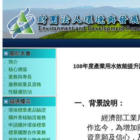
．
簡介
108年度產業用水效能提
．
核心價值
．
業務與專長
．
服務能量及資格
．
性騷擾防治
一、背景說明：
．
環保標章產品驗證
經濟部工業局
．
國外查核驗證服務
．
申請國外環保標章
作迄今，為增加
．
標章國際合作業務
資意願及信心，