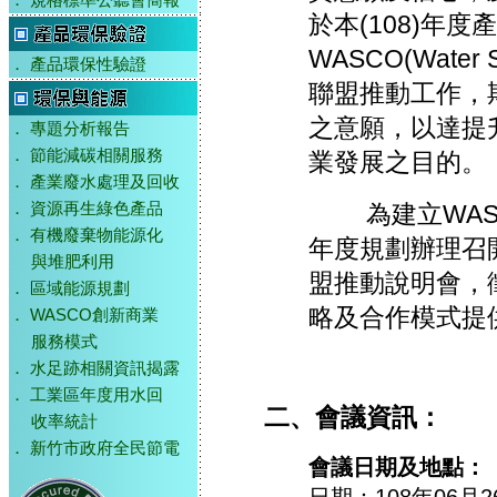
．
規格標準公聽會簡報
於本(108)年
WASCO(Water
．
產品環保性驗證
聯盟推動工作，
之意願，以達提
．
專題分析報告
．
節能減碳相關服務
業發展之目的。
．
產業廢水處理及回收
為建立WASC
．
資源再生綠色產品
．
有機廢棄物能源化
年度規劃辦理召
與堆肥利用
盟推動說明會，
．
區域能源規劃
略及合作模式提
．
WASCO創新商業
服務模式
．
水足跡相關資訊揭露
．
工業區年度用水回
二、會議資訊：
收率統計
．
新竹市政府全民節電
會議日期及地點：
日期：108年06月2