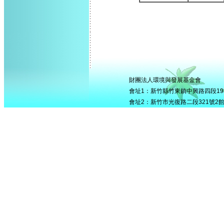
財團法人環境與發展基金會
會址1：新竹縣竹東鎮中興路四段195號5
會址2：新竹市光復路二段321號2館506