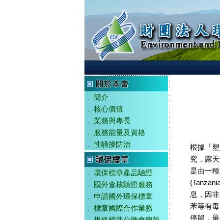
．
簡介
．
核心價值
．
業務與專長
．
服務能量及資格
．
性騷擾防治
根據「塑膠廢
究，露天
是由一種
．
環保標章產品驗證
(Tanz
．
國外查核驗證服務
息，因非
．
申請國外環保標章
苯等有毒
．
標章國際合作業務
停留，最