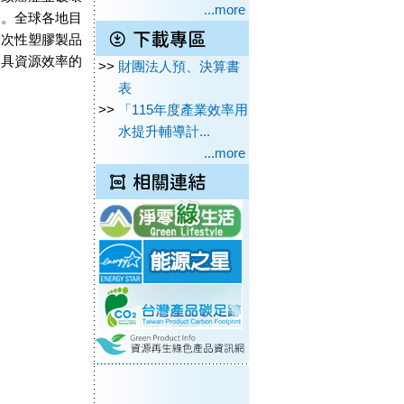
...more
染。全球各地目
一次性塑膠製品
更具資源效率的
>>
財團法人預、決算書
表
>>
「115年度產業效率用
水提升輔導計...
...more