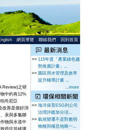
nglish
網頁導覽
聯絡我們
回到首頁
>>
115年度「產業綠色趨
勢推廣計畫」...
>>
園區用水管理及效率
提升輔導計畫 ...
A Review)之研
...more
物中約有12%
非坦尚尼亞
>>
海洋保育ESG列公司
氣污染改善是個好消
治理評鑑加分項...
喃、汞與多氯聯
>>
氣候變遷不是對脆弱
在作物與水道中
物種與棲息地唯一...
導致癌症並破壞