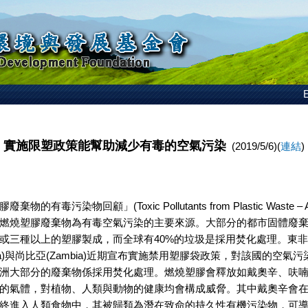
E
實施限塑政策能幫助減少有毒的空氣污染
(2019/5/6)(
連結
)
棄物的有毒污染物回顧」(Toxic Pollutants from Plastic Waste – 
燃燒塑膠廢棄物為有毒空氣污染的主要來源。大部分的都市固體廢棄
或三種以上的塑膠製成，而全球有40%的垃圾是採用焚化處理。東
ania)與尚比亞(Zambia)近期宣布實施禁用塑膠袋政策，對該國的空
洲大部分的廢棄物係採用焚化處理。燃燒塑膠會釋放如戴奧辛、呋
的氣體，對植物、人類與動物的健康均會構成威脅。其中戴奧辛會
終進入人類食物中，其被歸類為潛在致命的持久性有機污染物，可