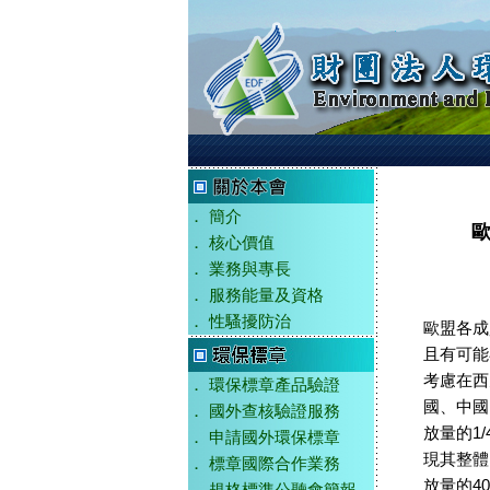
．
簡介
．
核心價值
．
業務與專長
．
服務能量及資格
．
性騷擾防治
歐盟各成
且有可能
考慮在西
．
環保標章產品驗證
國、中國
．
國外查核驗證服務
放量的1
．
申請國外環保標章
現其整體
．
標章國際合作業務
放量的40%。