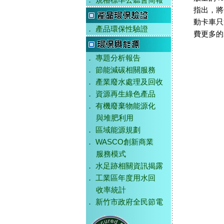
．
規格標準公聽會簡報
指出，將
動卡車只
．
產品環保性驗證
費更多的
．
專題分析報告
．
節能減碳相關服務
．
產業廢水處理及回收
．
資源再生綠色產品
．
有機廢棄物能源化
與堆肥利用
．
區域能源規劃
．
WASCO創新商業
服務模式
．
水足跡相關資訊揭露
．
工業區年度用水回
收率統計
．
新竹市政府全民節電