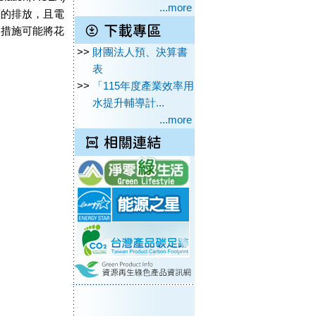
...more
輛的排放，且電
制措施可能將花
>>
財團法人預、決算書
表
>>
「115年度產業效率用
水提升輔導計...
...more