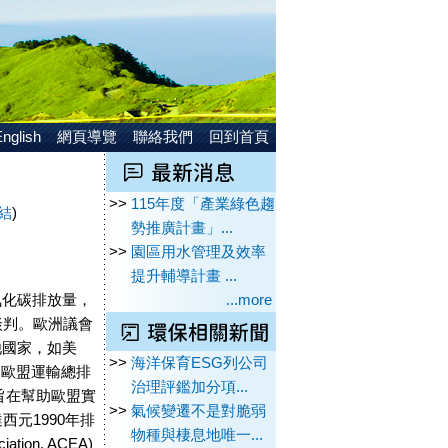
nglish
網頁導覽
聯絡我們
回到首頁
>>
115年度「產業綠色趨
結
)
勢推廣計畫」...
>>
園區用水管理及效率
提升輔導計畫 ...
氧化碳排放量，
...more
談判。歐洲議會
他國家，如美
>>
海洋保育ESG列公司
占歐盟運輸總排
治理評鑑加分項...
旨在幫助歐盟實
>>
氣候變遷不是對脆弱
元1990年排
物種與棲息地唯一...
tion, ACEA)