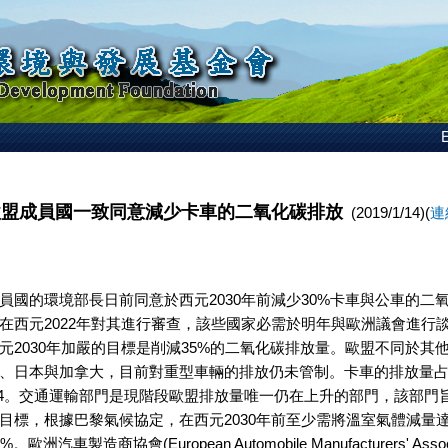
E
歐盟成員國一致同意減少卡車的二氧化碳排放
(2019/1/14)(
連
員國的環境部長日前同意於西元2030年前減少30%卡車與公車的二
在西元2022年對其進行審查，該些國家必需於明年與歐洲議會進行
元2030年加嚴的目標是削減35%的二氧化碳排放量。歐盟不同於其
、日本與加拿大，目前對重型車輛的排放仍未管制。卡車的排放量
/4。交通運輸部門是現階段歐盟排放量唯一仍在上升的部門，該部門
目標，根據巴黎氣候協定，在西元2030年前至少需將溫室氣體減量達西
歐洲汽車製造商協會(European Automobile Manufacturers' Associa