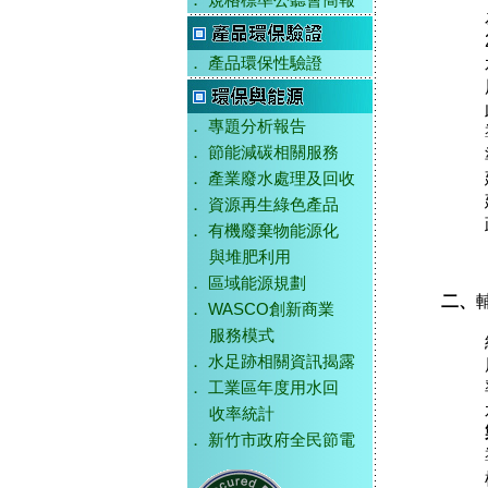
．
規格標準公聽會簡報
．
產品環保性驗證
．
專題分析報告
．
節能減碳相關服務
．
產業廢水處理及回收
．
資源再生綠色產品
．
有機廢棄物能源化
與堆肥利用
．
區域能源規劃
二、
．
WASCO創新商業
服務模式
．
水足跡相關資訊揭露
．
工業區年度用水回
收率統計
．
新竹市政府全民節電