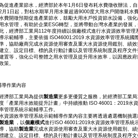
為促進產業節水，經濟部於本年1月6日發布耗水費徵收辦法，自1
2月1日起，對枯水期單月用水量超過9000度大用水戶開徵耗水
水費開徵預期促進產業節水，鼓勵大用水戶投資節水設備，強化
用水管理，有助於企業ESG轉型，並將帶動台灣水產業的發展，
此，經濟部工業局112年度持續以個廠模式進行水資源效率管理
導示範輔導，主要依循 ISO46001:2019 水資源效率管理系統國
準，協助廠商完成水資源使用審查及重大水資源使用鑑別、績效
建立、設定目標、標的及行動計畫以及管理系統制度及程序文件
建置等，強化公司整體之用水管理及提升用水效率，以因應政府
政策。
輔導作業內容
經濟部工業局為提供
製造業
更多更優質之服務，於經濟部工業局1
度「產業用水效能提升計畫」中持續推動 ISO 46001：2019水
率管理系統示範輔導工作。
水資源效率管理系統示範輔導作業內容主要將透過遴選機制挑選
製造業
，以
個廠模式
進行ISO 46001:2019水資源效率管理系
導，協助
製造業
完成水資源使用審查及重大水資源使用鑑別、績
標建立、設定目標、標的及行動計畫以及管理系統制度及程序文