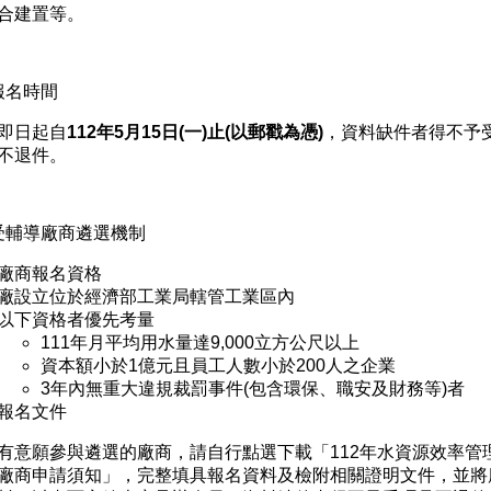
合建置等。
報名時間
即日起自
112
年
5
月
15
日
(
一
)
止
(
以郵戳為憑
)
，資料缺件者得不予
不退件。
受輔導廠商遴選機制
廠商報名資格
廠設立位於經濟部工業局轄管工業區內
以下資格者優先考量
111年月平均用水量達9,000立方公尺以上
資本額小於1億元且員工人數小於200人之企業
3年內無重大違規裁罰事件(包含環保、職安及財務等)者
報名文件
有意願參與遴選的廠商，請自行點選下載「112年水資源效率管
廠商申請須知」，完整填具報名資料及檢附相關證明文件，並將