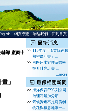
nglish
網頁導覽
聯絡我們
回到首頁
>>
115年度「產業綠色趨
輔導 廠商申
勢推廣計畫」...
>>
園區用水管理及效率
提升輔導計畫 ...
...more
計畫」
>>
海洋保育ESG列公司
知
治理評鑑加分項...
>>
氣候變遷不是對脆弱
物種與棲息地唯一...