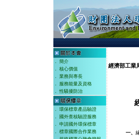
．
簡介
經濟部工業
．
核心價值
．
業務與專長
．
服務能量及資格
．
性騷擾防治
．
環保標章產品驗證
．
國外查核驗證服務
．
申請國外環保標章
．
標章國際合作業務
一、