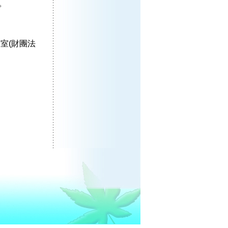
。
7室(財團法