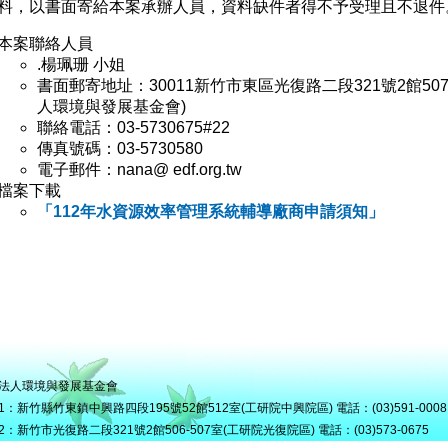
料，以書面寄給本案承辦人員，資料缺件者得不予受理且不退件
本案聯絡人員
.楊珮珊 小姐
書面郵寄地址：30011新竹市東區光復路二段321號2館50
人環境與發展基金會)
聯絡電話：03-5730675#22
傳真號碼：03-5730580
電子郵件：nana@ edf.org.tw
檔案下載
「112年水資源效率管理系統輔導廠商申請須知」
法人環境與發展基金會
1：新竹縣竹東鎮中興路四段195號52館512室(工研院中興院區) 電話：(03)591-0008
2：新竹市光復路二段321號2館506-507室(工研院光復院區) 電話：(03)573-0675