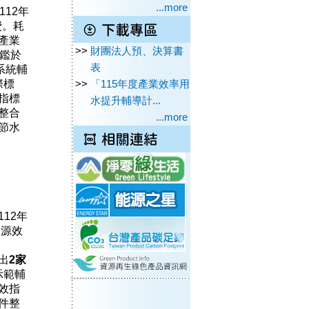
...more
12年
費。耗
產業
>>
財團法人預、決算書
鑑於
表
系統輔
際標
>>
「115年度產業效率用
指標
水提升輔導計...
整合
...more
節水
12年
資源效
出
2
家
統示範輔
效指
件整