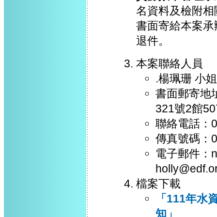
名資料及檢附相
書面寄給本案承
退件。
本案聯絡人員
.楊珮珊 小
書面郵寄地址
321號2館
聯絡電話：03-
傳真號碼：03
電子郵件：nan
holly@edf.o
檔案下載
「111年
知」