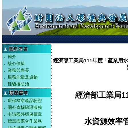
．
簡介
經濟部工業局111年度「產業用
．
核心價值
．
業務與專長
．
服務能量及資格
．
性騷擾防治
經濟部工業局1
．
環保標章產品驗證
．
國外查核驗證服務
．
申請國外環保標章
水資源效率
．
標章國際合作業務