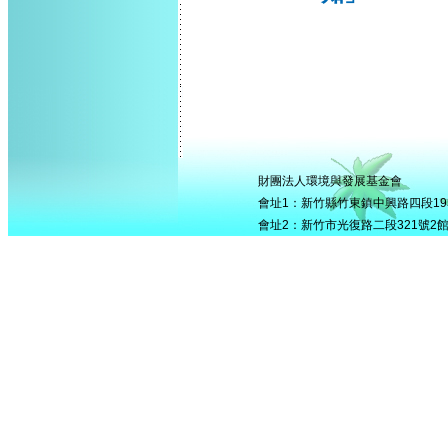
財團法人環境與發展基金會
會址1：新竹縣竹東鎮中興路四段195號5
會址2：新竹市光復路二段321號2館506