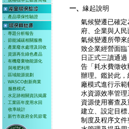
．
規格標準公聽會簡報
一、
緣起說明
．
產品環保性驗證
氣候變遷已確定
府、企業與人民
．
專題分析報告
氣候變遷所帶來
．
節能減碳相關服務
．
產業廢水處理及回收
致企業經營面臨了
．
資源再生綠色產品
日正式三讀通過
．
有機廢棄物能源化
告「耗水費徵收
與堆肥利用
辦理。鑑於此，
．
區域能源規劃
．
WASCO創新商業
廠模式進行示範輔導
服務模式
水資源效率管理
．
水足跡相關資訊揭露
資源使用審查及
．
工業區年度用水回
收率統計
建立、設定目標
．
新竹市政府全民節電
制度及程序文件