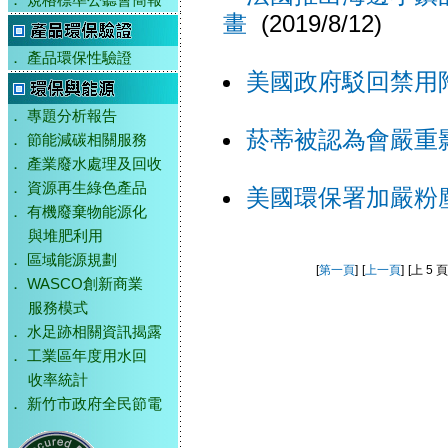
．
規格標準公聽會簡報
畫
(2019/8/12)
．
產品環保性驗證
美國政府駁回禁用
．
專題分析報告
菸蒂被認為會嚴重
．
節能減碳相關服務
．
產業廢水處理及回收
．
資源再生綠色產品
美國環保署加嚴粉
．
有機廢棄物能源化
與堆肥利用
．
區域能源規劃
[
第一頁
]
[
上一頁
]
[上 5 頁
．
WASCO創新商業
服務模式
．
水足跡相關資訊揭露
．
工業區年度用水回
收率統計
．
新竹市政府全民節電