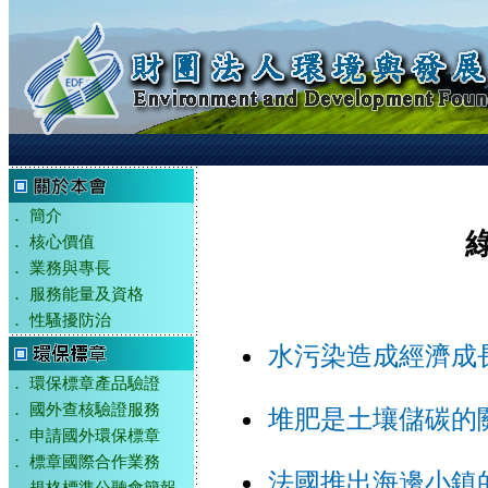
．
簡介
．
核心價值
．
業務與專長
．
服務能量及資格
．
性騷擾防治
水污染造成經濟成長
．
環保標章產品驗證
．
國外查核驗證服務
堆肥是土壤儲碳的
．
申請國外環保標章
．
標章國際合作業務
法國推出海邊小鎮