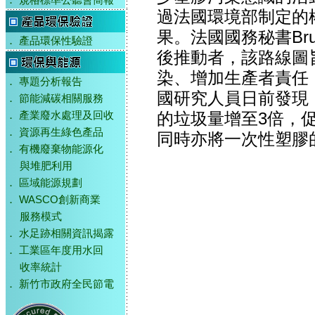
．
規格標準公聽會簡報
過法國環境部制定的
果。法國國務秘書Bru
．
產品環保性驗證
後推動者，該路線圖旨
染、增加生產者責任
．
專題分析報告
國研究人員日前發現，
．
節能減碳相關服務
的垃圾量增至3倍，
．
產業廢水處理及回收
．
資源再生綠色產品
同時亦將一次性塑膠
．
有機廢棄物能源化
與堆肥利用
．
區域能源規劃
．
WASCO創新商業
服務模式
．
水足跡相關資訊揭露
．
工業區年度用水回
收率統計
．
新竹市政府全民節電