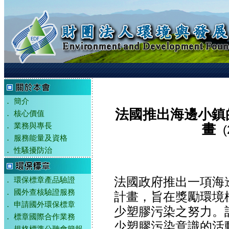
．
簡介
法國推出海邊小鎮
．
核心價值
．
業務與專長
畫
(2
．
服務能量及資格
．
性騷擾防治
法國政府推出一項海
．
環保標章產品驗證
．
國外查核驗證服務
計畫，旨在獎勵環境
．
申請國外環保標章
少塑膠污染之努力。
．
標章國際合作業務
少塑膠污染意識的活