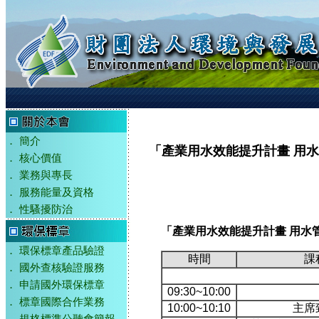
．
簡介
「產業用水效能提升計畫 用
．
核心價值
．
業務與專長
．
服務能量及資格
．
性騷擾防治
「產業用水效能提升計畫 用水
．
環保標章產品驗證
時間
課
．
國外查核驗證服務
用
．
申請國外環保標章
09:30~10:00
．
標章國際合作業務
10:00~10:10
主席