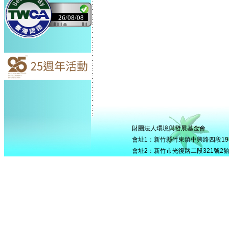
26/08/08
財團法人環境與發展基金會
會址1：新竹縣竹東鎮中興路四段195號5
會址2：新竹市光復路二段321號2館506