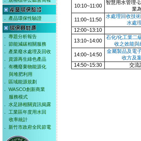
．
規格標準公聽會簡報
智慧用水管理-
10:10~11:00
業
水處理回收技術
．
產品環保性驗證
11:00~11:50
水處
12:00~13:10
．
專題分析報告
石化/化工業二
13:10~14:00
收之效能與
．
節能減碳相關服務
金屬製品及電
．
產業廢水處理及回收
14:00~14:50
收方及
．
資源再生綠色產品
14:50~15:30
交流
．
有機廢棄物能源化
與堆肥利用
．
區域能源規劃
．
WASCO創新商業
服務模式
．
水足跡相關資訊揭露
．
工業區年度用水回
收率統計
．
新竹市政府全民節電