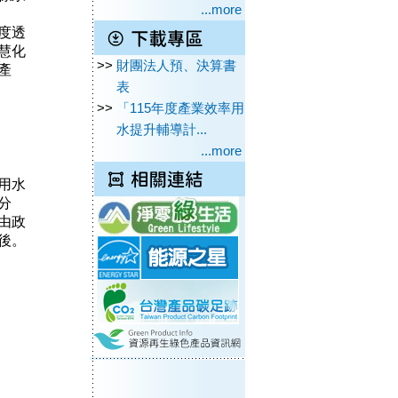
...more
度透
慧化
>>
財團法人預、決算書
產
表
>>
「115年度產業效率用
水提升輔導計...
...more
用水
分
由政
後。