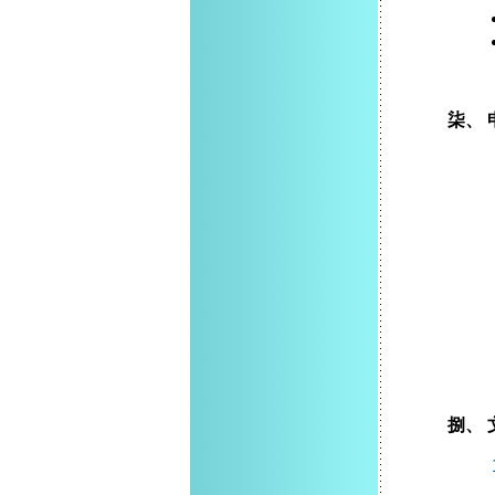
柒、
捌、 