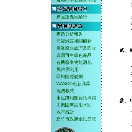
．
規格標準公聽會簡報
．
產品環保性驗證
．
專題分析報告
．
節能減碳相關服務
．
產業廢水處理及回收
貳、
．
資源再生綠色產品
．
有機廢棄物能源化
與堆肥利用
．
區域能源規劃
．
WASCO創新商業
服務模式
．
水足跡相關資訊揭露
參、 
．
工業區年度用水回
收率統計
．
新竹市政府全民節電