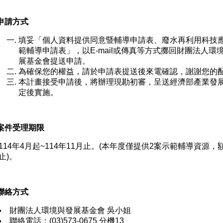
申請方式
填妥「個人資料提供同意暨輔導申請表、廢水再利用科技
範輔導申請表」，以E-mail或傳真等方式擲回財團法人環
展基金會提送申請。
為確保您的權益，請於申請表提送後來電確認，謝謝您的
本計畫接受申請後，將辦理現勘初審，呈送經濟部產業發
定後實施。
 案件受理期限
114年4月起~114年11月止。(本年度僅提供2案示範輔導資源，
止)。
聯絡方式
財團法人環境與發展基金會 吳小姐
聯絡電話：(03)573-0675 分機13