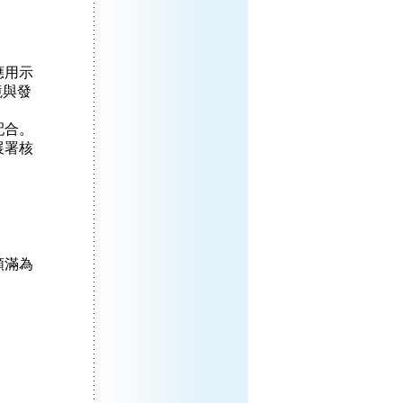
應用示
境與發
配合。
展署核
額滿為