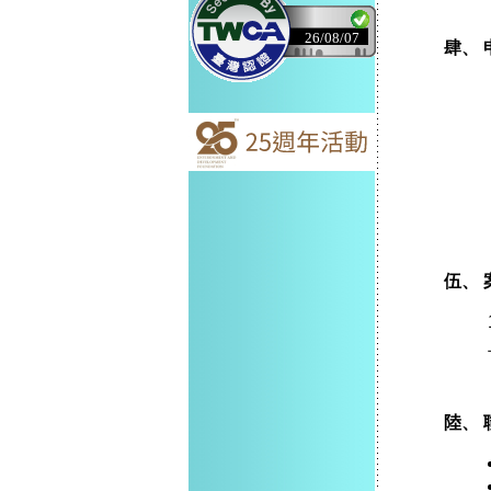
26/08/07
肆、 
伍、
陸、 