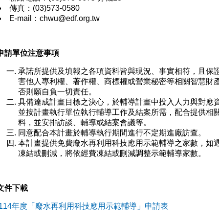
傳真：(03)573-0580
E-mail：chwu@edf.org.tw
 申請單位注意事項
承諾所提供及填報之各項資料皆與現況、事實相符，且保
害他人專利權、著作權、商標權或營業秘密等相關智慧財
否則願自負一切責任。
具備達成計畫目標之決心，於輔導計畫中投入人力與對應
並按計畫執行單位執行輔導工作及結案所需，配合提供相
料，並安排訪談、輔導或結案會議等。
同意配合本計畫於輔導執行期間進行不定期進廠訪查。
本計畫提供免費廢水再利用科技應用示範輔導之家數，如
凍結或刪減，將依經費凍結或刪減調整示範輔導家數。
文件下載
114年度「廢水再利用科技應用示範輔導」申請表