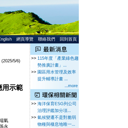
nglish
網頁導覽
聯絡我們
回到首頁
>>
115年度「產業綠色趨
(2025/5/6)
勢推廣計畫」...
>>
園區用水管理及效率
提升輔導計畫 ...
...more
應用示範
>>
海洋保育ESG列公司
治理評鑑加分項...
>>
氣候變遷不是對脆弱
端氣
物種與棲息地唯一...
係永