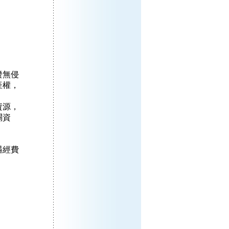
證無侵
產權，
資源，
關資
遇經費