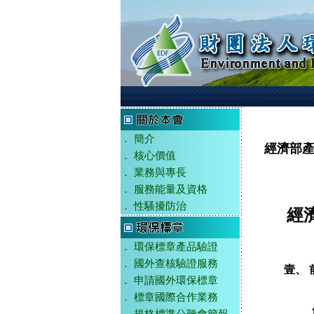
．
簡介
經濟部產
．
核心價值
．
業務與專長
．
服務能量及資格
．
性騷擾防治
經
．
環保標章產品驗證
．
國外查核驗證服務
壹、 
．
申請國外環保標章
．
標章國際合作業務