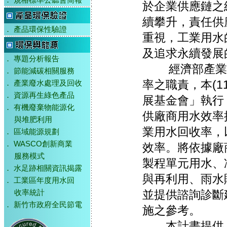
．
規格標準公聽會簡報
於企業供應鏈之
續攀升，責任供
．
產品環保性驗證
重視，工業用水
及追求永續發展
．
專題分析報告
經濟部產業發
．
節能減碳相關服務
率之職責，本(1
．
產業廢水處理及回收
．
資源再生綠色產品
展基金會」執行
．
有機廢棄物能源化
供廠商用水效率
與堆肥利用
業用水回收率，
．
區域能源規劃
．
WASCO創新商業
效率。將依據廠
服務模式
製程單元用水、
．
水足跡相關資訊揭露
與再利用、雨水
．
工業區年度用水回
並提供諮詢診斷
收率統計
．
新竹市政府全民節電
施之參考。
本計畫提供「