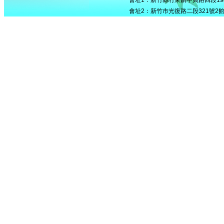
會址1：新竹縣竹東鎮中興路四段195號5
會址2：新竹市光復路二段321號2館506