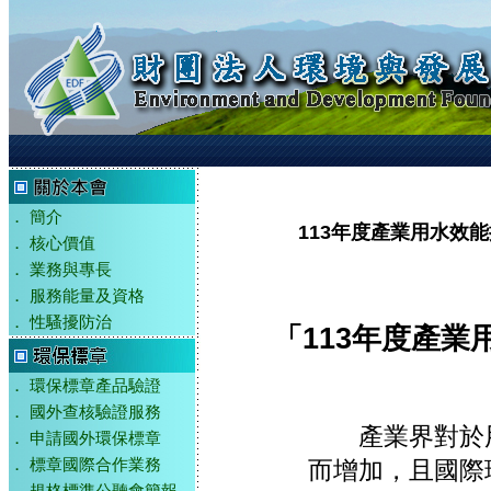
．
簡介
113年度產業用水效
．
核心價值
．
業務與專長
．
服務能量及資格
．
性騷擾防治
「113年度產
．
環保標章產品驗證
．
國外查核驗證服務
產業界對於用
．
申請國外環保標章
而增加，且國際
．
標章國際合作業務