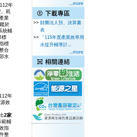
...more
12年
費。耗
產業
>>
財團法人預、決算書
鑑於
表
系統輔
際標
>>
「115年度產業效率用
指標
水提升輔導計...
整合
...more
節水
12年
資源效
出
2
家
統示範輔
效指
件整