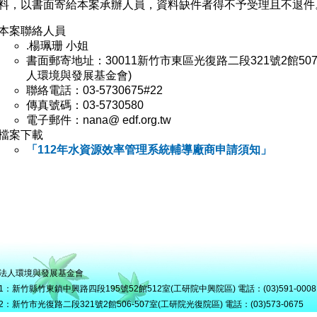
料，以書面寄給本案承辦人員，資料缺件者得不予受理且不退件
本案聯絡人員
.楊珮珊 小姐
書面郵寄地址：30011新竹市東區光復路二段321號2館50
人環境與發展基金會)
聯絡電話：03-5730675#22
傳真號碼：03-5730580
電子郵件：nana@ edf.org.tw
檔案下載
「112年水資源效率管理系統輔導廠商申請須知」
法人環境與發展基金會
1：新竹縣竹東鎮中興路四段195號52館512室(工研院中興院區) 電話：(03)591-0008
2：新竹市光復路二段321號2館506-507室(工研院光復院區) 電話：(03)573-0675