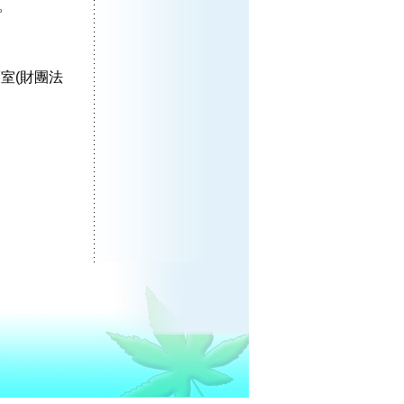
。
7室(財團法