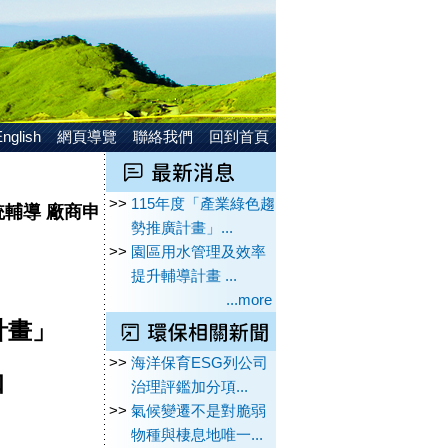
nglish
網頁導覽
聯絡我們
回到首頁
>>
115年度「產業綠色趨
輔導 廠商申
勢推廣計畫」...
>>
園區用水管理及效率
提升輔導計畫 ...
...more
計畫」
>>
海洋保育ESG列公司
知
治理評鑑加分項...
>>
氣候變遷不是對脆弱
物種與棲息地唯一...