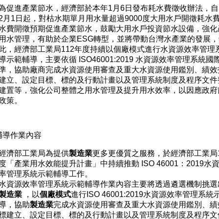
為促進產業節水，經濟部於本年1月6日發布耗水費徵收辦法，自1
2月1日起，對枯水期單月用水量超過9000度大用水戶開徵耗水
水費開徵預期促進產業節水，鼓勵大用水戶投資節水設備，強化
用水管理，有助於企業ESG轉型，並將帶動台灣水產業的發展，
此，經濟部工業局112年度持續以個廠模式進行水資源效率管理
導示範輔導，主要依循 ISO46001:2019 水資源效率管理系統國
準，協助廠商完成水資源使用審查及重大水資源使用鑑別、績效
建立、設定目標、標的及行動計畫以及管理系統制度及程序文件
建置等，強化公司整體之用水管理及提升用水效率，以因應政府
政策。
輔導作業內容
經濟部工業局為提供
製造業
更多更優質之服務，於經濟部工業局1
度「產業用水效能提升計畫」中持續推動 ISO 46001：2019水
率管理系統示範輔導工作。
水資源效率管理系統示範輔導作業內容主要將透過遴選機制挑選
製造業
，以
個廠模式
進行ISO 46001:2019水資源效率管理系
導，協助
製造業
完成水資源使用審查及重大水資源使用鑑別、績
標建立、設定目標、標的及行動計畫以及管理系統制度及程序文