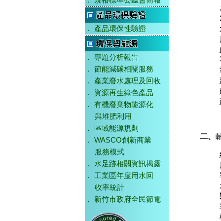
．
規格標準公聽會簡報
．
產品環保性驗證
．
專題分析報告
．
節能減碳相關服務
．
產業廢水處理及回收
．
資源再生綠色產品
．
有機廢棄物能源化
與堆肥利用
．
區域能源規劃
二、
．
WASCO創新商業
服務模式
．
水足跡相關資訊揭露
．
工業區年度用水回
收率統計
．
新竹市政府全民節電