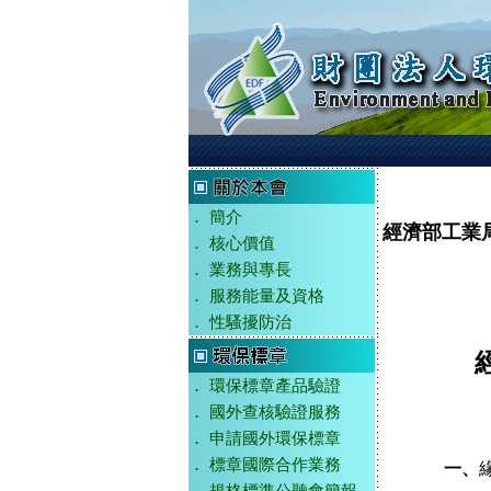
．
簡介
經濟部工業
．
核心價值
．
業務與專長
．
服務能量及資格
．
性騷擾防治
．
環保標章產品驗證
．
國外查核驗證服務
．
申請國外環保標章
．
標章國際合作業務
一、