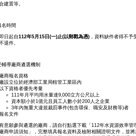
合建置等。
報名時間
即日起自
112
年
5
月
15
日
(
一
)
止
(
以郵戳為憑
)
，資料缺件者得不予
不退件。
受輔導廠商遴選機制
廠商報名資格
廠設立位於經濟部工業局轄管工業區內
以下資格者優先考量
111年月平均用水量達9,000立方公尺以上
資本額小於1億元且員工人數小於200人之企業
3年內無重大違規裁罰事件(包含環保、職安及財務等)者
報名文件
有意願參與遴選的廠商，請自行點選下載「112年水資源效率管
廠商申請須知」，完整填具報名資料及檢附相關證明文件，並將