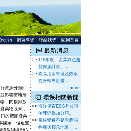
nglish
網頁導覽
聯絡我們
回到首頁
>>
115年度「產業綠色趨
勢推廣計畫」...
>>
園區用水管理及效率
提升輔導計畫 ...
進行資源分類回
...more
化並影響當地居
棄物，間接排放
>>
海洋保育ESG列公司
膠廢棄物以來，
治理評鑑加分項...
出口的塑膠廢棄
>>
氣候變遷不是對脆弱
本國家，但這些
物種與棲息地唯一...
國環保組織BAN