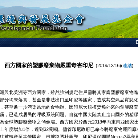
E
西方國家的塑膠廢棄物嚴重毒害印尼
(2019/12/16)(
連結
)
洲與北美洲等西方國家，雖然強制規定住戶需將其家庭塑膠廢棄物
部分均未落實，甚至是非法出口至印尼等國家，造成其空氣品質惡
，甚至進一步污染當地的食物鏈。因印尼大規模焚燒外來的塑膠廢
霧，已造成居民的呼吸系統問題。自從中國大陸禁止進口國外的塑
為全球塑膠廢棄物之傾倒場。西方國家於西元2018年向東南亞國家
上年度增加1倍，達到32萬噸。儘管印尼政府已命令將廢棄物運回原
往被轉送至其他國家。根據路透社報導，印尼環保團體Nexus3與美