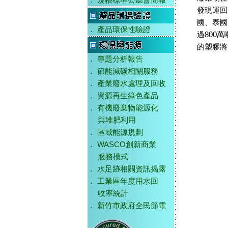
．
規格標準公聽會簡報
發現運回
國、泰國
．
產品環保性驗證
過800
的塑膠將
．
專題分析報告
．
節能減碳相關服務
．
產業廢水處理及回收
．
資源再生綠色產品
．
有機廢棄物能源化
與堆肥利用
．
區域能源規劃
．
WASCO創新商業
服務模式
．
水足跡相關資訊揭露
．
工業區年度用水回
收率統計
．
新竹市政府全民節電