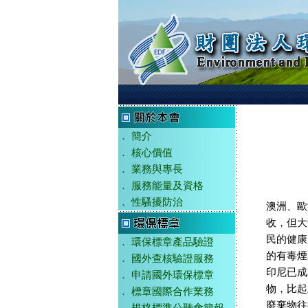
．
簡介
．
核心價值
．
業務與專長
．
服務能量及資格
．
性騷擾防治
澳洲、歐
收，但大
民的健康
．
環保標章產品驗證
的有毒煙
．
國外查核驗證服務
印尼已成
．
申請國外環保標章
物，比起
．
標章國際合作業務
廢棄物往