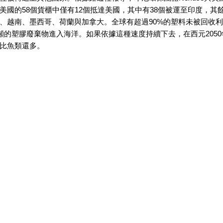
美國的58個貨櫃中僅有12個抵達美國，其中有38個被運至印度，其
、越南、墨西哥、荷蘭與加拿大。全球有超過90%的塑料未被回收
萬噸的塑膠廢棄物進入海洋。如果依據這種速度持續下去，在西元205
比魚類還多。