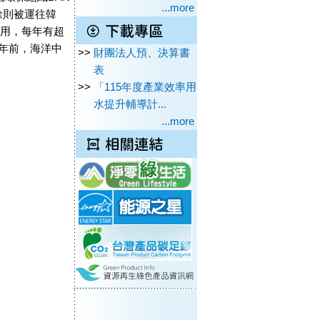
...more
餘則被運往韓
利用，每年有超
0年前，海洋中
>>
財團法人預、決算書
表
>>
「115年度產業效率用
水提升輔導計...
...more