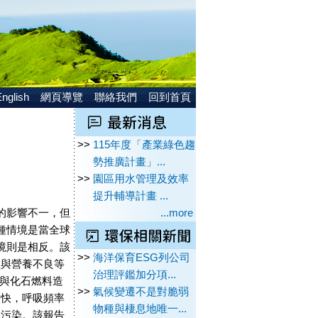
nglish
網頁導覽
聯絡我們
回到首頁
>>
115年度「產業綠色趨
勢推廣計畫」...
>>
園區用水管理及效率
提升輔導計畫 ...
成的影響不一，但
...more
種情境是當全球
境則是相反。該
>>
海洋保育ESG列公司
溫與營養不良等
治理評鑑加分項...
遷與化石燃料造
>>
氣候變遷不是對脆弱
人快，呼吸頻率
物種與棲息地唯一...
的污染。該報告