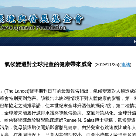
E
氣候變遷對全球兒童的健康帶來威脅
(2019/11/25)(
連結
)
」(The Lancet)醫學期刊日前的最新報告指出，氣候變遷對人類造
將會特別受到危害。該報告比較2種情境下對人體健康的影響，第一
巴黎協定之減排承諾，使本世紀末全球升溫低於攝氏2度，第二種情
，全球若未能履行減排承諾將導致傳染病、空氣污染惡化、全球升
。哈佛醫學院急診醫學臨床講師Renee N. Salas博士聲稱，氣候變
污染，從母親懷胎便開始影響胎兒健康。由於兒童心跳速度比成年
人高，在相同情況下，兒童因其體型較小，而會比成年人吸進更多