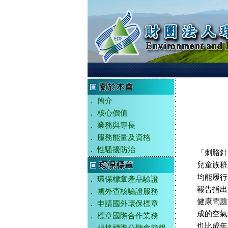
．
簡介
．
核心價值
．
業務與專長
．
服務能量及資格
．
性騷擾防治
「刺胳針
兒童族群
均能履行
．
環保標章產品驗證
報告指出
．
國外查核驗證服務
健康問題
．
申請國外環保標章
成的空氣
．
標章國際合作業務
也比成年