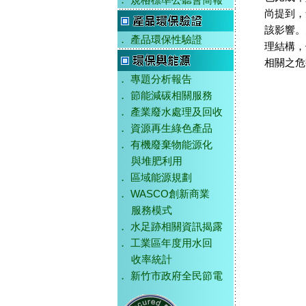
．
規格標準公聽會簡報
尚提到，
該影響。
．
產品環保性驗證
理結構，
相關之危
．
專題分析報告
．
節能減碳相關服務
．
產業廢水處理及回收
．
資源再生綠色產品
．
有機廢棄物能源化
與堆肥利用
．
區域能源規劃
．
WASCO創新商業
服務模式
．
水足跡相關資訊揭露
．
工業區年度用水回
收率統計
．
新竹市政府全民節電