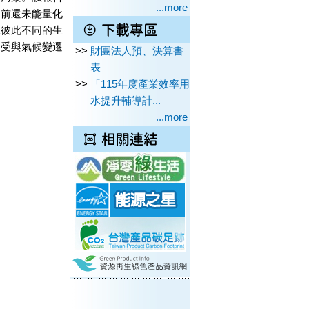
...more
目前還未能量化
上彼此不同的生
遭受與氣候變遷
>>
財團法人預、決算書
表
>>
「115年度產業效率用
水提升輔導計...
...more