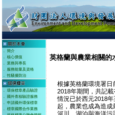
．
簡介
英格蘭與農業相關的
．
核心價值
．
業務與專長
．
服務能量及資格
．
性騷擾防治
根據英格蘭環境署日前
2018年期間，共記
．
環保標章產品驗證
．
國外查核驗證服務
情況已於西元2018年
．
申請國外環保標章
起，農業也成為造成
．
標章國際合作業務
河川、湖泊與海洋污染