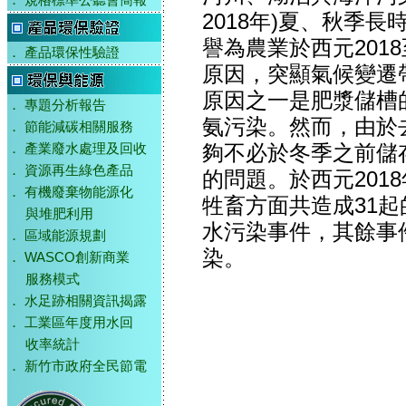
．
規格標準公聽會簡報
2018年)夏、秋季
譽為農業於西元201
．
產品環保性驗證
原因，突顯氣候變遷
原因之一是肥漿儲槽
．
專題分析報告
氨污染。然而，由於
．
節能減碳相關服務
夠不必於冬季之前儲
．
產業廢水處理及回收
．
資源再生綠色產品
的問題。於西元201
．
有機廢棄物能源化
牲畜方面共造成31起
與堆肥利用
水污染事件，其餘事
．
區域能源規劃
染。
．
WASCO創新商業
服務模式
．
水足跡相關資訊揭露
．
工業區年度用水回
收率統計
．
新竹市政府全民節電