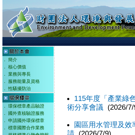
．
簡介
．
核心價值
．
業務與專長
．
服務能量及資格
．
性騷擾防治
115年度「產業
術分享會議
(2026/7/
．
環保標章產品驗證
．
國外查核驗證服務
．
申請國外環保標章
園區用水管理及效
．
標章國際合作業務
請
(2026/7/9)