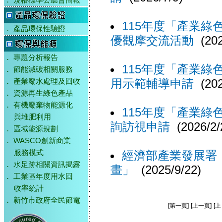
．
規格標準公聽會簡報
115年度「產業
．
產品環保性驗證
優觀摩交流活動
(202
．
專題分析報告
115年度「產業
．
節能減碳相關服務
用示範輔導申請
(202
．
產業廢水處理及回收
．
資源再生綠色產品
．
有機廢棄物能源化
115年度「產業
與堆肥利用
詢訪視申請
(2026/2/
．
區域能源規劃
．
WASCO創新商業
經濟部產業發展署
服務模式
．
水足跡相關資訊揭露
畫」
(2025/9/22)
．
工業區年度用水回
收率統計
．
新竹市政府全民節電
[第一頁]
[上一頁]
[上