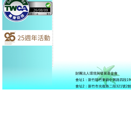
26/08/09
財團法人環境與發展基金會
會址1：新竹縣竹東鎮中興路四段195號5
會址2：新竹市光復路二段321號2館506